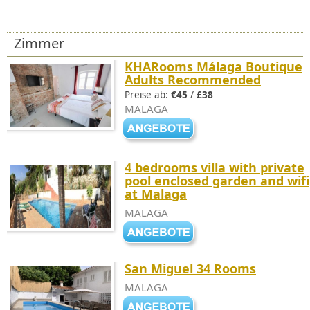
Zimmer
KHARooms Málaga Boutique
Adults Recommended
Preise ab:
€45
/
£38
MALAGA
4 bedrooms villa with private
pool enclosed garden and wifi
at Malaga
MALAGA
San Miguel 34 Rooms
MALAGA