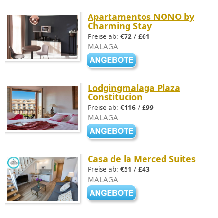
Apartamentos NONO by
Charming Stay
Preise ab:
€72
/
£61
MALAGA
Lodgingmalaga Plaza
Constitucion
Preise ab:
€116
/
£99
MALAGA
Casa de la Merced Suites
Preise ab:
€51
/
£43
MALAGA