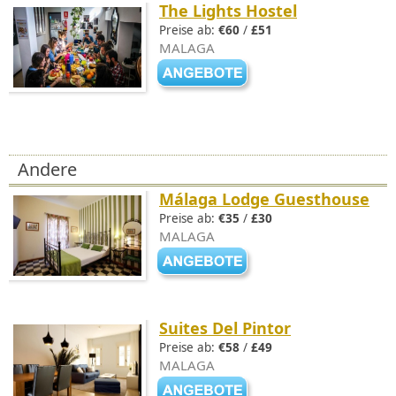
The Lights Hostel
Preise ab:
€60
/
£51
MALAGA
Andere
Málaga Lodge Guesthouse
Preise ab:
€35
/
£30
MALAGA
Suites Del Pintor
Preise ab:
€58
/
£49
MALAGA