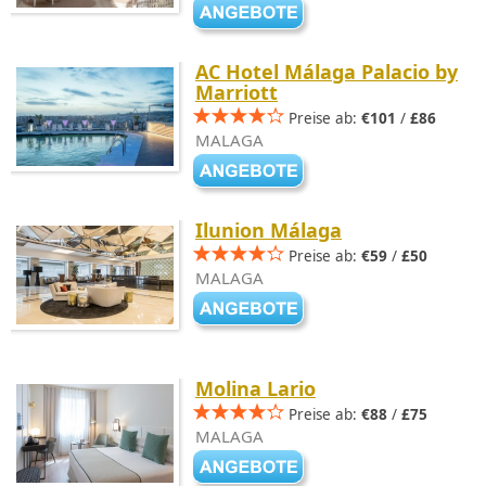
AC Hotel Málaga Palacio by
Marriott
Preise ab:
€101
/
£86
MALAGA
Ilunion Málaga
Preise ab:
€59
/
£50
MALAGA
Molina Lario
Preise ab:
€88
/
£75
MALAGA