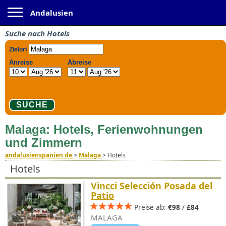
Toggle navigation
Andalusien
Suche nach Hotels
Malaga: Hotels, Ferienwohnungen
und Zimmern
andalusienspanien.de
>
Malaga
>
Hotels
Hotels
Vincci Selección Posada del
Patio
Preise ab:
€98
/
£84
MALAGA