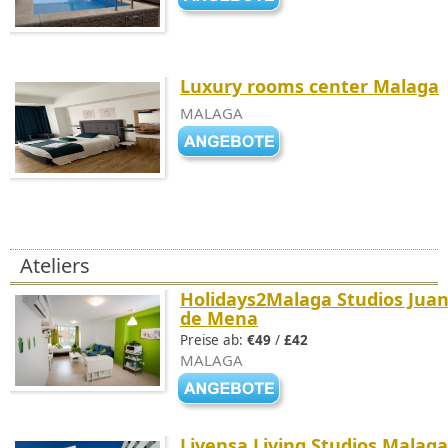
Luxury rooms center Malaga
MALAGA
Ateliers
Holidays2Malaga Studios Jua
de Mena
Preise ab:
€49
/
£42
MALAGA
Livensa Living Studios Malaga